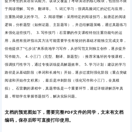
提升考生的英语应试能力。该讲义覆盖了考研英语的核心模块，包括但不限
于阅读理解、写作、翻译等。 1. 词汇学习：强调高频词汇的记忆与应用，
注重熟词僻义的学习。 2. 阅读理解：采用特定的阅读技巧，如唐迟的阅读
逻辑，分析题型（如例证题、主旨题等），并总结解题策略，通过真题练习
来强化这些技巧。 3. 写作技巧：石雷鹏的作文课程特别注重功能句的运
用，虽然有批评指出其方法可能需要学生有较好的基础才能独立完成文章，
但他提供了“七步法”来系统地学习写作，从抄写范文到独立创作，逐步提升
写作能力。 4. 小三门（完型、翻译、新题型）：推荐宋逸轩的专项课程，
强调技巧性学习，通过专项训练提高解题效率。 5. 学习计划：建议的学习
路径是从基础阶段（单词和长难句）开始，逐步过渡到强化阶段（重点突破
阅读和开始作文积累），最后是冲刺阶段（强化写作和小三门，全真模
拟）。石雷鹏的课程中，真题带练是一个重要环节，通过详细讲解历年真
题，帮助学生掌握答题技巧，解决实际问题。
文档的预览图如下，需要完整PDF文件的同学，文末有文档
编码，保存后即可直接打印使用。