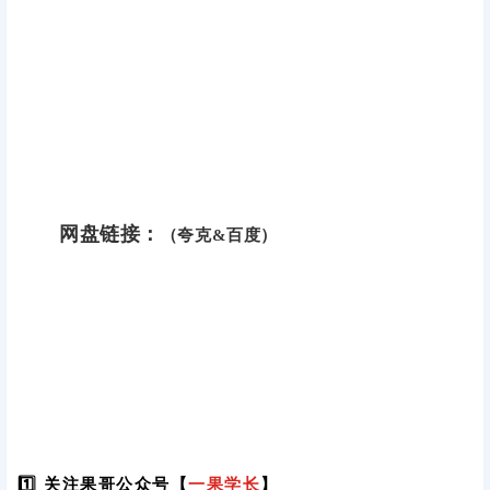
网盘链接：
（夸克&百度）
1️⃣ 关注果哥公众号【
一果学长
】