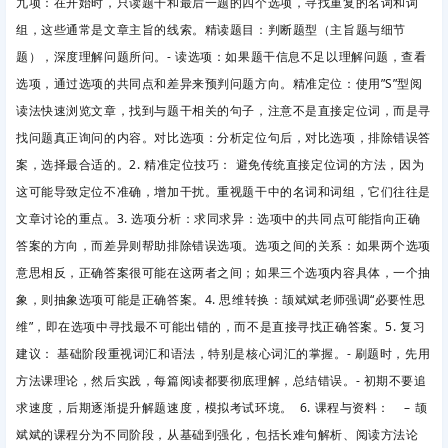
九项：在开始时，只读题干和最后一题的四个选项，寻找重复的名词和词
组，这些通常是文章主旨的线索。精读题目：判断题型（主旨题与细节
题），深度理解问题所问。- 读选项：如果题干信息不足以理解问题，查看
选项，通过选项的共同点和差异来预判问题方向。精准定位：使用”S”型阅
读法快速浏览文章，找到与题干相关的句子，注意不是直接定位词，而是寻
找问题真正询问的内容。对比选项：分析定位句后，对比选项，排除错误答
案，选择最合适的。2. 精准定位技巧： 避免传统直接定位词的方法，因为
这可能导致定位不准确，增加干扰。重视题干中的名词和词组，它们往往是
文章讨论的重点。3. 选项分析：求同求异：选项中的共同点可能指向正确
答案的方向，而差异则帮助排除错误选项。选项之间的关系：如果两个选项
意思相反，正确答案很可能在这两者之间；如果三个选项内容具体，一个抽
象，则抽象选项可能是正确答案。4. 思维转换：颉斌斌老师强调“必要性思
维”，即在选项中寻找最不可能出错的，而不是直接寻找正确答案。5. 复习
建议： 基础阶段重视词汇和语法，特别是核心词汇的掌握。- 刷题时，先用
方法课理论，然后实践，每篇阅读都要彻底理解，总结错误。- 初期不要追
求速度，后期逐渐提升解题速度，模拟考试环境。 6. 课程与资料： – 颉
斌斌的课程分为不同阶段，从基础到强化，包括长难句解析、阅读方法论