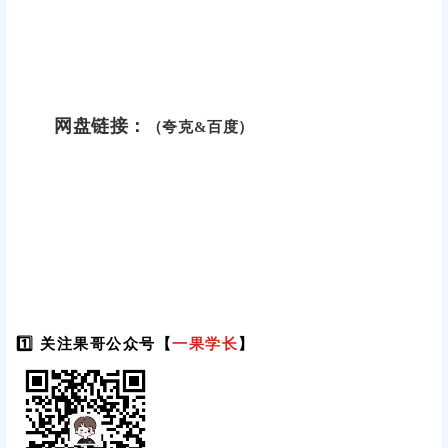
网盘链接：
（夸克&百度）
1️⃣ 关注果哥公众号【
一果学长
】