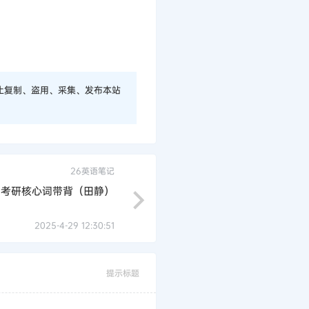
止复制、盗用、采集、发布本站
26英语笔记
6考研核心词带背（田静）
2025-4-29 12:30:51
提示标题