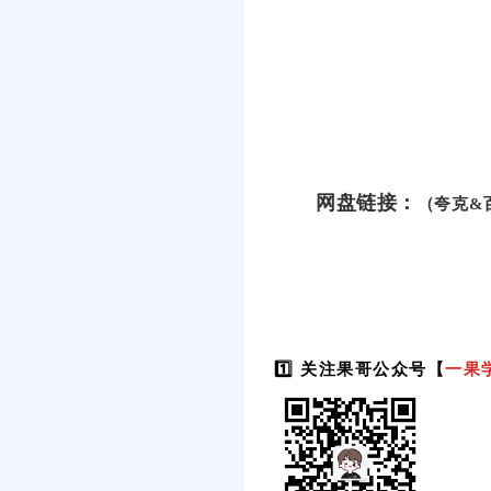
网盘链接：
（夸克&
1️⃣ 关注果哥公众号【
一果