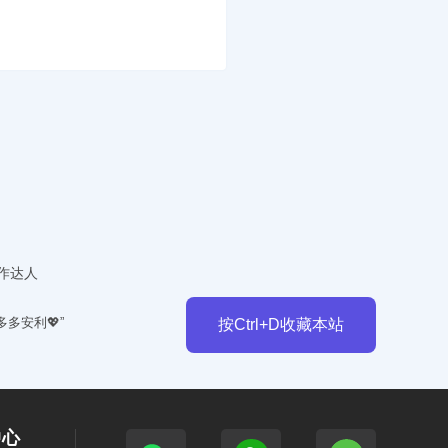
作达人
多多安利💖”
按Ctrl+D收藏本站
中心