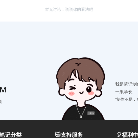
暂无讨论，说说你的看法吧
我是笔记制
OM
一果学长
“制作不易，
硕！
笔记分类
😽支持服务
🎈福利