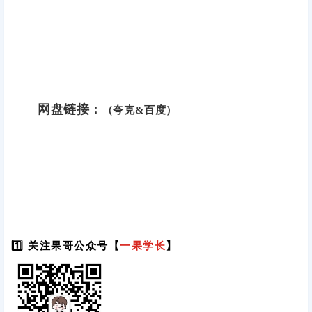
网盘链接：
（夸克&百度）
1️⃣ 关注果哥公众号【
一果学长
】