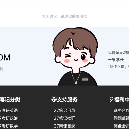
暂无讨论，说说你的看法吧
我是笔记制
OM
一果学长
“制作不易，
硕！
笔记分类
😽支持服务
🎈福利
7考研英语
27笔记目录
商务合
7考研政治
27笔记社群
问题反
7考研数学
27网课目录
网盘会