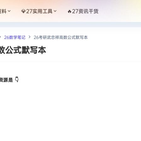
资料
💎27实用工具
🔥27资讯干货
26数学笔记
26考研武忠祥高数公式默写本
数公式默写本
源是 👇