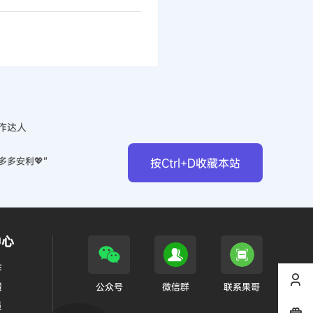
作达人
多多安利💖”
按Ctrl+D收藏本站
中心
作
馈
公众号
微信群
联系果哥
员