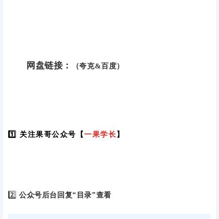
网盘链接：
（夸克&百度）
1️⃣ 关注果哥公众号【
一果学长
】
2️⃣
公众号后台回复“目录”查看