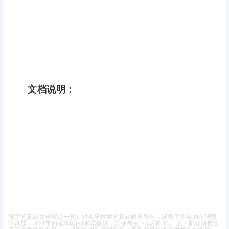
文档说明：
张宇的真题大全解是一套针对考研数学的真题解析资料，涵盖了多年的考研数
学真题。2021年的版本以pdf形式提供，方便考生下载和打印。上下册分别包含