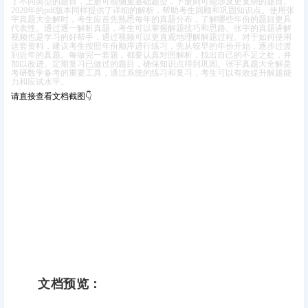
了不同类型的题目，上册可能侧重基础题型，下册则可能涉及更复杂的题目。
2020年的pdf版本同样提供了详细的解析，帮助考生回顾和巩固知识点。
使用张
宇真题大全解时，考生应首先熟悉每年的真题分布，了解哪些年份的题目更具
代表性。通过逐一解析真题，考生可以掌握解题技巧和思路。张宇的真题讲解
视频也是学习的好帮手，通过视频可以更直观地理解解题过程。
对于如何使用
这套资料，建议考生按照年份顺序进行练习，先从较早的年份开始，逐步过渡
到近年的真题。每做完一套题，都要认真对照解析，找出自己的不足之处，并
加以改进。定期复习已做过的题目，确保知识点得到巩固。
张宇真题大全解是
考研数学备考的重要工具，通过系统的练习和复习，考生可以有效提升解题能
力和应试水平。
请直接查看文档截图👇
文档预览：