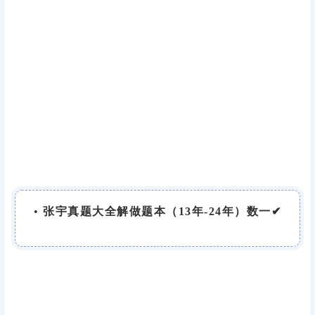
•
张宇真题大全解做题本（13年-24年）数一✔