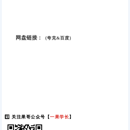
网盘链接：
（夸克&百度）
1️⃣ 关注果哥公众号【
一果学长
】