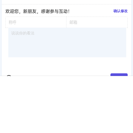
欢迎您，新朋友，感谢参与互动！
确认修改
提交
首页
签到
加群
搜索
顶部
我的
暂无讨论，说说你的看法吧
版权所有Copyright © 2026
考研工具站
保留资源解释权，如有侵权，请联系我