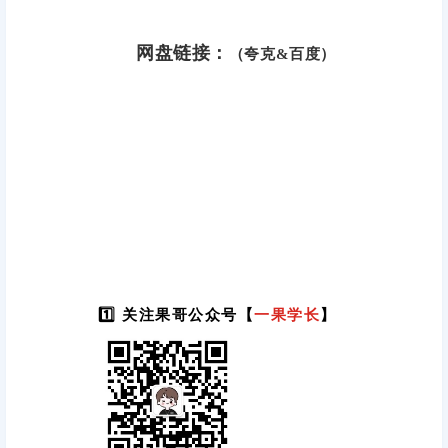
网盘链接：
（夸克&百度）
1️⃣ 关注果哥公众号【
一果学长
】