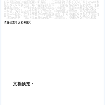
张宇高数强化班视频也在不断更新，以适应新的考研数学大纲。
关于张宇高数
强化多长时间的问题，每个视频的长度不一，但都旨在确保学生能够充分理解
并掌握知识点。2021年的张宇高数18讲强化班视频，更是将高数的重点难点一
一剖析，为考生提供了宝贵的学习资源。
张宇高数提高课程，不仅仅是强化，
更是一种提升。2021考研数学张宇强化班视频，针对考研数学的各个方面进行
了细致的讲解，帮助考生在激烈的竞争中脱颖而出。
考研数学张宇强化视频
请直接查看文档截图👇
文档预览：