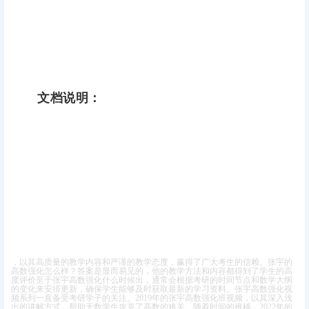
文档说明：
，以其高质量的教学内容和严谨的教学态度，赢得了广大考生的信赖。张宇的
高数强化怎么样？答案是显而易见的，他的教学方法和内容都得到了学生的高
度评价
至于张宇高数强化什么时候出，通常会根据考研的时间节点和数学大纲
的变化来安排更新，确保学生能够及时获取最新的学习资料。
张宇高数强化视
频系列一直备受考研学子的关注。2019年的张宇高数强化班视频，以其深入浅
出的讲解方式，帮助无数学生攻克了高数的难关。随着时间的推移，2022年的