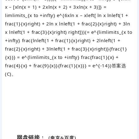
x – [xln(x + 1) + 2xln(x + 2) + 3xln(x + 3)]} =
limlimits_{x to +infty} e^{6xln x – xleft[ ln x lnleft(1 +
frac{1}{x}right) + 2ln x lnleft(1 + frac{2}{x}right) + 3ln
x lnleft(1 + frac{3}{x}right) right]})
(= e^{limlimits_{x to
+infty} frac{lnleft(1 + frac{1}{x}right) + 2lnleft(1 +
frac{2}{x}right) + 3lnleft(1 + frac{3}{x}right)}{frac{1}
{x}}} = e^{limlimits_{x to +infty} frac{frac{1}{x} +
frac{4}{x} + frac{9}{x}}{frac{1}{x}}} = e^{-14})
答案选
(C)。
网盘链接：
（夸克&百度）