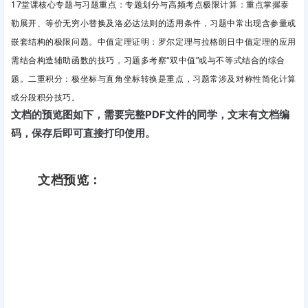
17堂课核心专题与习题重点：专题划分与高频考点极限计算
：重点掌握泰
勒展开、等价无穷小替换及洛必达法则的适用条件，习题中常出现含参量或
嵌套结构的极限问题。中值定理证明
：罗尔定理与拉格朗日中值定理的应用
需结合构造辅助函数的技巧，习题多考察“双中值”或与不等式结合的综合
题。二重积分
：极坐标与直角坐标转换是重点，习题常涉及对称性简化计算
或分段积分技巧。
文档的预览图如下，需要完整PDF文件的同学，文末有文档编
码，保存后即可直接打印使用。
文档预览：