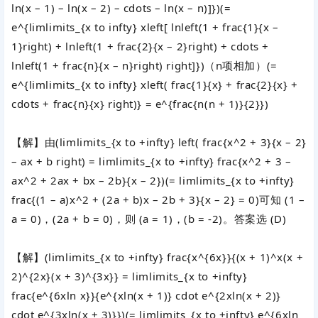
ln(x – 1) – ln(x – 2) – cdots – ln(x – n)]})
(=
e^{limlimits_{x to infty} xleft[ lnleft(1 + frac{1}{x –
1}right) + lnleft(1 + frac{2}{x – 2}right) + cdots +
lnleft(1 + frac{n}{x – n}right) right]})
（
n
项相加）
(=
e^{limlimits_{x to infty} xleft( frac{1}{x} + frac{2}{x} +
cdots + frac{n}{x} right)} = e^{frac{n(n + 1)}{2}})
【解】由
(limlimits_{x to +infty} left( frac{x^2 + 3}{x – 2}
– ax + b right) = limlimits_{x to +infty} frac{x^2 + 3 –
ax^2 + 2ax + bx – 2b}{x – 2})
(= limlimits_{x to +infty}
frac{(1 – a)x^2 + (2a + b)x – 2b + 3}{x – 2} = 0)
可知
(1 –
a = 0)
，
(2a + b = 0)
，则
(a = 1)
，
(b = -2)
。答案选 (D)
【解】
(limlimits_{x to +infty} frac{x^{6x}}{(x + 1)^x(x +
2)^{2x}(x + 3)^{3x}} = limlimits_{x to +infty}
frac{e^{6xln x}}{e^{xln(x + 1)} cdot e^{2xln(x + 2)}
cdot e^{3xln(x + 3)}})
(= limlimits_{x to +infty} e^{6xln