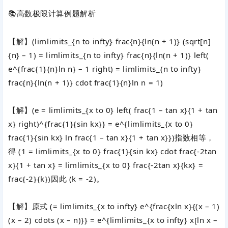
📚高数极限计算例题解析
【解】
(limlimits_{n to infty} frac{n}{ln(n + 1)} (sqrt[n]
{n} – 1) = limlimits_{n to infty} frac{n}{ln(n + 1)} left(
e^{frac{1}{n}ln n} – 1 right) = limlimits_{n to infty}
frac{n}{ln(n + 1)} cdot frac{1}{n}ln n = 1)
【解】
(e = limlimits_{x to 0} left( frac{1 – tan x}{1 + tan
x} right)^{frac{1}{sin kx}} = e^{limlimits_{x to 0}
frac{1}{sin kx} ln frac{1 – tan x}{1 + tan x}})
指数相等，
得
(1 = limlimits_{x to 0} frac{1}{sin kx} cdot frac{-2tan
x}{1 + tan x} = limlimits_{x to 0} frac{-2tan x}{kx} =
frac{-2}{k})
因此
(k = -2)
。
【解】原式
(= limlimits_{x to infty} e^{frac{xln x}{(x – 1)
(x – 2) cdots (x – n)}} = e^{limlimits_{x to infty} x[ln x –