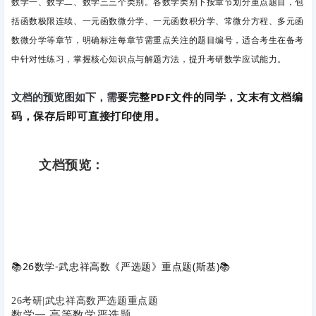
数学一、数学二、数学三三个类别。各数学类别下按章节划分重点题目，包
括函数极限连续、一元函数微分学、一元函数积分学、常微分方程、多元函
数微分学等章节，明确标注每章节需重点关注的题目编号，适合考生在备考
中针对性练习，掌握核心知识点与解题方法，提升考研数学应试能力。
要完整PDF文件的同学，文末有文档编
文档的预览图如下，需
码，保存后即可直接打印使用。
文档预览：
📚
26数学-武忠祥高数《严选题》重点题(斯基)
📚
26考研|武忠祥高数严选题重点题
数学一 高等数学严选题