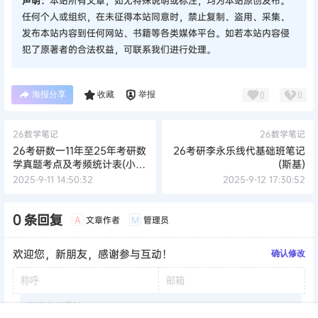
声明：
本站所有文章，如无特殊说明或标注，均为本站原创发布。
任何个人或组织，在未征得本站同意时，禁止复制、盗用、采集、
发布本站内容到任何网站、书籍等各类媒体平台。如若本站内容侵
犯了原著者的合法权益，可联系我们进行处理。
海报分享
收藏
举报
0
0
26数学笔记
26数学笔记
26考研数一11年至25年考研数
26考研李永乐线代基础班笔记
学真题考点及考频统计表(小
(斯基)
易)
2025-9-11 14:50:32
2025-9-12 17:30:52
0 条回复
文章作者
管理员
A
M
欢迎您，新朋友，感谢参与互动！
确认修改