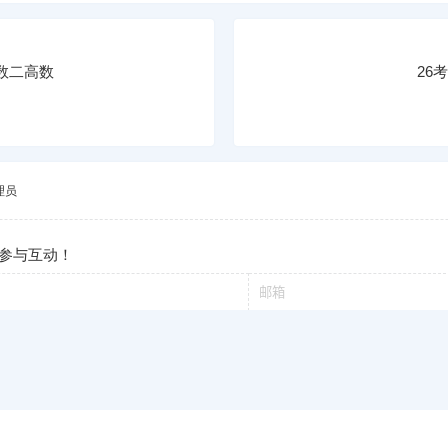
本数二高数
26
理员
参与互动！