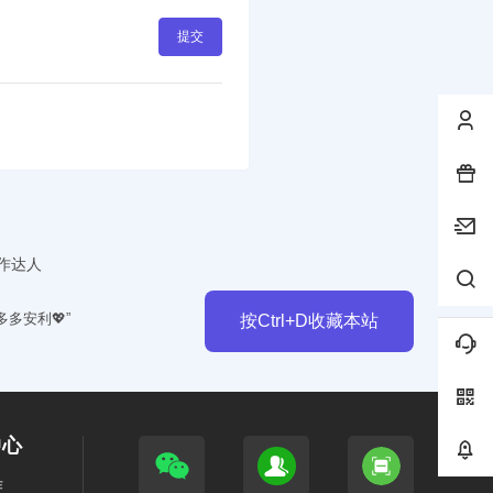
提交
作达人
多多安利💖”
按Ctrl+D收藏本站
中心
作