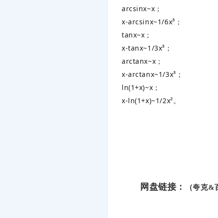
arcsinx~x；
x-arcsinx~1/6x³
‌；
tanx~x；
x-tanx~1/3x³
‌；
arctanx~x；
x-arctanx~1/3x³
‌；
ln(1+x)~x；
x-ln(1+x)~1/2x²
‌。
网盘链接：
（夸克&