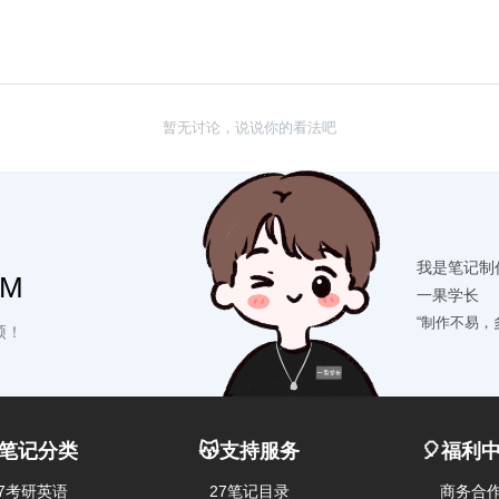
暂无讨论，说说你的看法吧
我是笔记制
OM
一果学长
“制作不易，
硕！
笔记分类
😽支持服务
🎈福利
27考研英语
27笔记目录
商务合