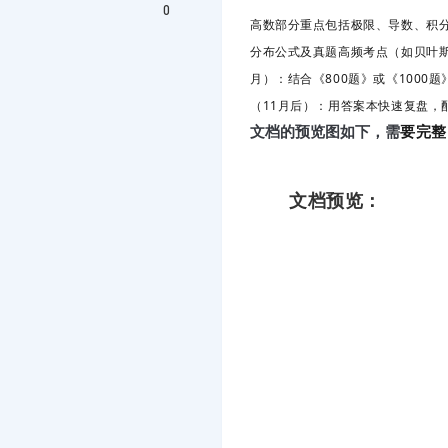
0
高数部分
重点包括极限、导数、积分
分布公式及真题高频考点（如贝叶
月）
：结合《800题》或《100
（11月后）
：用答案本快速复盘，
要完整
文档的预览图如下，需
文档预览：