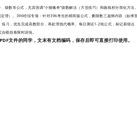
、级数等公式，尤其强调“小猪佩奇”级数解法（方浩技巧）和曲线积分简化方法
斯定理）。
396经综专项
：针对396考生的精简版公式，删除数三超纲内容（如傅里
0题》练习，优先完成高数部分，再处理线代概率。每日测试1-2组公式，标记易错
配合模拟卷限时训练。
PDF文件的同学，文末有文档编码，保存后即可直接打印使用。