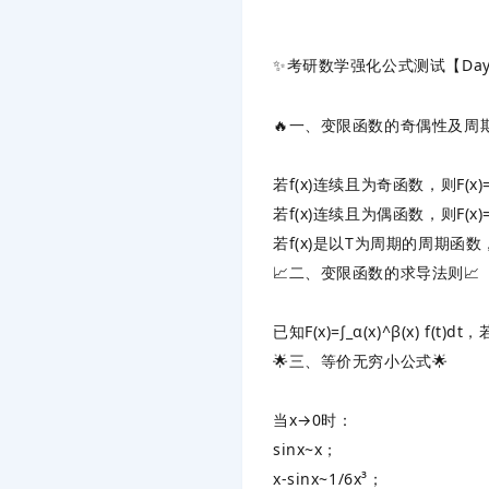
✨考研数学强化公式测试【Day
🔥‌
一、变限函数的奇偶性及周
若f(x)连续且为‌
奇函数
‌，则F(x)=∫
若f(x)连续且为‌
偶函数
‌，则F(x)=∫
若f(x)是以T为周期的周期函数，且∫₀ᵀ
📈‌
二、变限函数的求导法则
‌📈
已知F(x)=∫_α(x)^β(x) f(t)dt，
🌟‌
三、等价无穷小公式
‌🌟
当x→0时：
sinx~x；
x-sinx~1/6x³
‌；