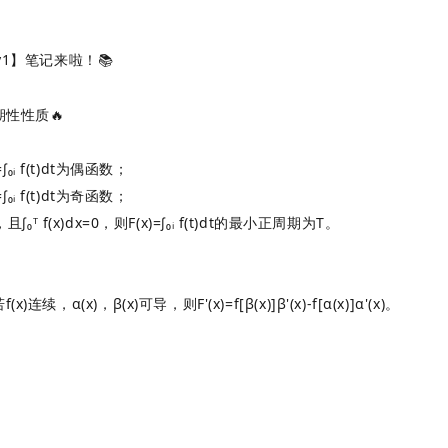
1】笔记来啦！📚
期性性质
‌🔥
₀ᵢ f(t)dt为‌
偶函数
‌；
₀ᵢ f(t)dt为‌
奇函数
‌；
 f(x)dx=0，则F(x)=∫₀ᵢ f(t)dt的最小正周期为‌
T
‌。
若f(x)连续，α(x)，β(x)可导，则F'(x)=f[β(x)]β'(x)-f[α(x)]α'(x)。