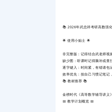
📚 ‌
2026年武忠祥考研高数强
🌟 ‌
使用小贴士
‌ 🌟
非完整版
‌：记得结合武老师视
缺少图
‌：听课时记得脑补或查
逐字键入
‌：时间紧，有错请包
效率优先
‌：按自己习惯记笔记
📚 ‌
教材推荐
‌ 📚
金榜时代《高等数学辅导讲义
📅 ‌
教学计划概览
‌ 📅