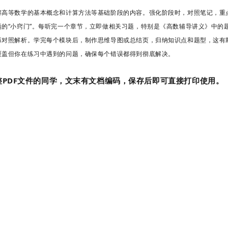
解高等数学的基本概念和计算方法等基础阶段的内容。强化阶段时，对照笔记，重
的“小窍门”。
每听完一个章节，立即做相关习题，特别是《高数辅导讲义》中的
再对照解析。学完每个模块后，制作思维导图或总结页，归纳知识点和题型，这有
覆盖但你在练习中遇到的问题，确保每个错误都得到彻底解决。
PDF文件的同学，文末有文档编码，保存后即可直接打印使用。