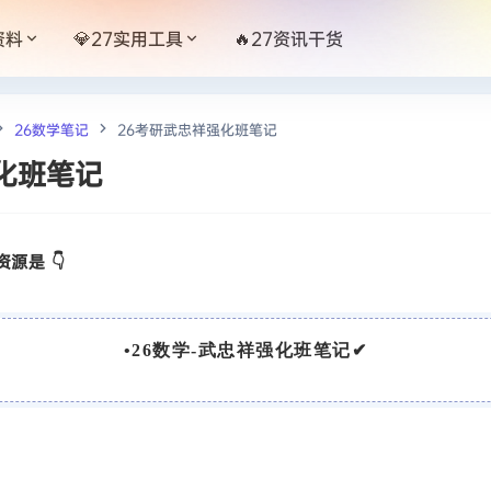
资料
💎27实用工具
🔥27资讯干货
26数学笔记
26考研武忠祥强化班笔记
化班笔记
源是 👇
•
26数学-武忠祥强化班笔记
✔