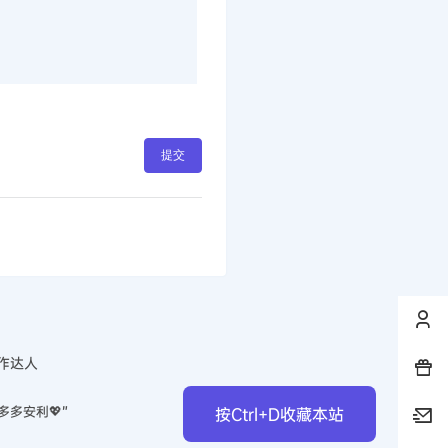
提交
作达人
多多安利💖”
按Ctrl+D收藏本站