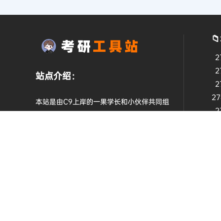

2
2
站点介绍：
2
2
本站是由C9上岸的一果学长和小伙伴共同组
2
建，为考研人提供最新的考研资讯信息，和免
2
费的资源整理服务，祝愿每一个相遇的有缘人
都能顺利到达梦想彼岸！
研招网
教育在线
版权所有Copyright