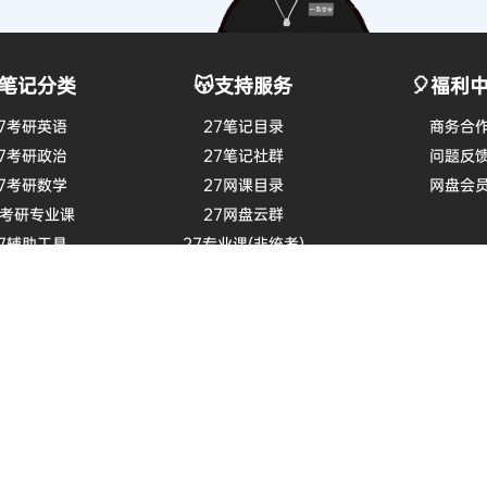
笔记分类
😽支持服务
🎈福利
7考研英语
27笔记目录
商务合
7考研政治
27笔记社群
问题反
7考研数学
27网课目录
网盘会
7考研专业课
27网盘云群
7辅助工具
27专业课(非统考)
026四六级
27微信大群
考研信息网
学信网
小木虫
考研工具站
陕ICP备
 © 2026
保留资源解释权，如有侵权，请联系我及时处理。
・