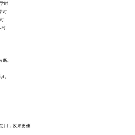
0学时
学时
学时
学时
有底。
知识。
。
。
！
合使用，效果更佳