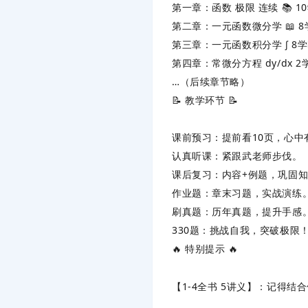
第一章
‌：函数 极限 连续 📚 ‌
1
第二章
‌：一元函数微分学 📖 ‌
8
第三章
‌：一元函数积分学 ∫ ‌
8
第四章
‌：常微分方程 dy/dx ‌
2
…
‌（后续章节略）
📝 ‌
教学环节
‌ 📝
课前预习
‌：提前看10页，心中
认真听课
‌：紧跟武老师步伐。
课后复习
‌：内容+例题，巩固
作业题
‌：章末习题，实战演练
刷真题
‌：历年真题，提升手感
330题
‌：挑战自我，突破极限
🔥 ‌
特别提示
‌ 🔥
【1-4全书 5讲义】
‌：记得结