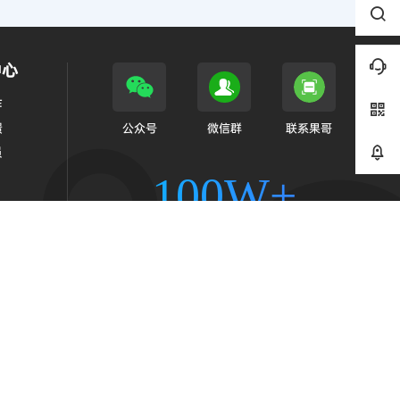
中心
作
馈
公众号
微信群
联系果哥
员
100W+
幸运的考研人都来了
🍀点击加免费笔记群
2024048759号-3