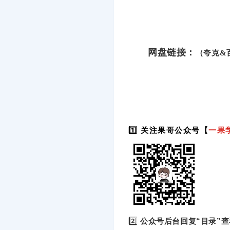
网盘链接：
（夸克&
1️⃣ 关注果哥公众号【
一果
2️⃣
公众号后台回复“目录”查