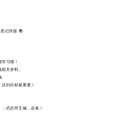
化笔记排版
‌ 📚
频学习哦！
找相关资料。
涵。
，达到目标最重要！
》
‌：武忠祥主编，必备！