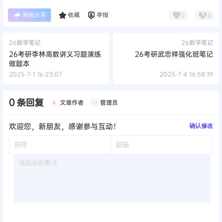
海报分享
收藏
举报
0
0
26数学笔记
26数学笔记
26考研李林高数讲义习题演练
26考研武忠祥强化班笔记
做题本
2025-7-1 16:23:07
2025-7-4 16:58:19
0 条回复
文章作者
管理员
A
M
欢迎您，新朋友，感谢参与互动！
确认修改