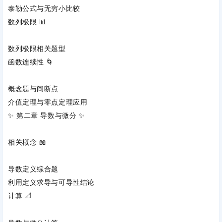
泰勒公式
‌与无穷小比较
数列极限
‌ 📊
数列极限相关题型
函数连续性
‌ 🌀
概念题与间断点
介值定理与零点定理应用
✨ ‌
第二章 导数与微分
‌ ✨
相关概念
‌ 📖
导数定义综合题
利用定义求导与可导性结论
计算
‌ 📐