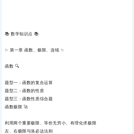
📚 ‌
数学知识点
‌ 📚
✨ ‌
第一章 函数、极限、连续
‌ ✨
函数
‌ 🔍
题型一：‌
函数的复合运算
题型二：‌
函数的性质
题型三：‌
函数性质综合题
函数极限
‌ 🚀
利用‌
两个重要极限
‌、‌
等价无穷小
‌、‌
有理化
‌求极限
左、右极限与‌
洛必达法则