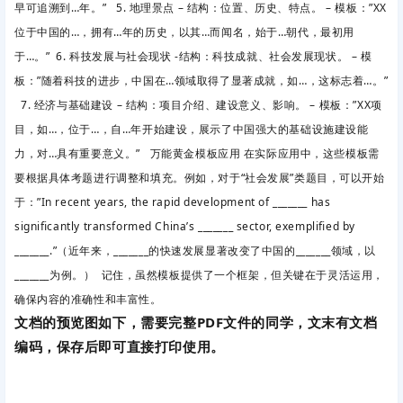
早可追溯到…年。” 5. 地理景点 – 结构：位置、历史、特点。 – 模板：”XX
位于中国的…，拥有…年的历史，以其…而闻名，始于…朝代，最初用
于…。” 6. 科技发展与社会现状 -结构：科技成就、社会发展现状。 – 模
板：”随着科技的进步，中国在…领域取得了显著成就，如…，这标志着…。”
7. 经济与基础建设 – 结构：项目介绍、建设意义、影响。 – 模板：”XX项
目，如…，位于…，自…年开始建设，展示了中国强大的基础设施建设能
力，对…具有重要意义。” 万能黄金模板应用 在实际应用中，这些模板需
要根据具体考题进行调整和填充。例如，对于“社会发展”类题目，可以开始
于：”In recent years, the rapid development of _______ has
significantly transformed China’s _______ sector, exemplified by
_______.”（近年来，_______的快速发展显著改变了中国的_______领域，以
_______为例。） 记住，虽然模板提供了一个框架，但关键在于灵活运用，
确保内容的准确性和丰富性。
文档的预览图如下，需要完整PDF文件的同学，文末有文档
编码，保存后即可直接打印使用。