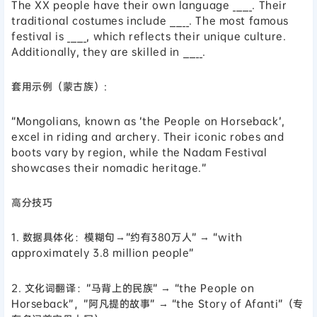
The XX people have their own language ______. Their
traditional costumes include ______. The most famous
festival is ______, which reflects their unique culture.
Additionally, they are skilled in ______.
套用示例（蒙古族）:
“Mongolians, known as ‘the People on Horseback’,
excel in riding and archery. Their iconic robes and
boots vary by region, while the Nadam Festival
showcases their nomadic heritage.”
高分技巧
1. 数据具体化：模糊句→”约有380万人” → “with
approximately 3.8 million people”
2. 文化词翻译：”马背上的民族” → “the People on
Horseback”，”阿凡提的故事” → “the Story of Afanti”（专