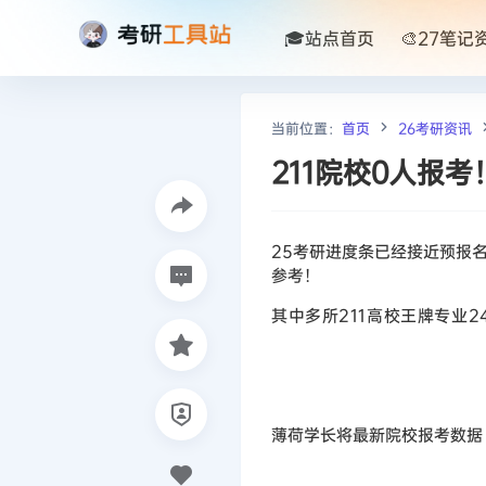
🎓站点首页
🎨27笔记
当前位置：
首页
26考研资讯
211院校0人报
25考研进度条已经接近预报名
参考！
其中多所
211高校
王牌专业2
薄荷学长将最新院校报考数据（