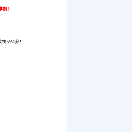
学制！
线394分！