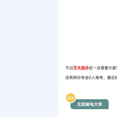
不过
兰大压分
这一点需要大家
还有部分专业0人报考，最后
0
4
北京邮电大学