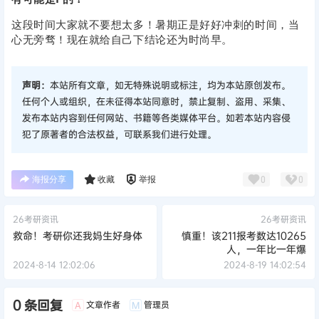
这段时间大家就不要想太多！暑期正是好好冲刺的时间，当
心无旁骛！现在就给自己下结论还为时尚早。
声明：
本站所有文章，如无特殊说明或标注，均为本站原创发布。
任何个人或组织，在未征得本站同意时，禁止复制、盗用、采集、
发布本站内容到任何网站、书籍等各类媒体平台。如若本站内容侵
犯了原著者的合法权益，可联系我们进行处理。
海报分享
收藏
举报
0
0
26考研资讯
26考研资讯
救命！考研你还我妈生好身体
慎重！该211报考数达10265
人，一年比一年爆
2024-8-14 12:02:06
2024-8-19 14:02:54
0 条回复
文章作者
管理员
A
M