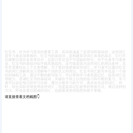
红宝书，作为学习英语的重要工具，其词表涵盖了必背词和基础词，这些词汇
是学习者必须掌握的。红宝书的基础词，是构建英语词汇体系的基石，它们不
仅频繁出现在各类考试中，也是日常交流不可或缺的部分。
对于许多学习者来
说，红宝书的基础词似乎颇具挑战性。这可能是因为这些词汇的用法多样，且
常常需要结合上下文来理解。为了更好地掌握这些词汇，学习者可以通过红宝
书的词汇讲解来深入理解每个词的含义和用法。红宝书词汇默写本也是一个很
好的辅助工具，通过不断的默写练习，可以帮助学习者巩固记忆，提高词汇应
用能力。
背诵红宝书的基础词，关键在于持之以恒的练习和不断的复习。学习
者可以设定每日的学习目标，通过分散学习的方式，逐步攻克这些词汇。同
时，结合实际语境使用这些词汇，也是提高记忆效率的有效方法。通过这样的
方法，即使是看似困难的词汇，也能逐渐变得熟悉和易于掌握。
请直接查看文档截图👇