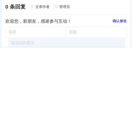
0 条回复
A
M
文章作者
管理员
欢迎您，新朋友，感谢参与互动！
确认修改
首页
签到
加群
搜索
顶部
我的
提交
暂无讨论，说说你的看法吧