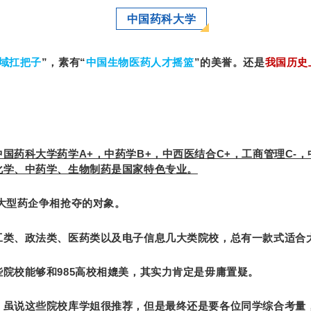
中国药科大学
域扛把子
”，素有“
中国生物医药人才摇篮
”的美誉。还是
我国历史
中国药科大学药学A+，中药学B+，中西医结合C+，工商管理C-
化学、中药学、生物制药是国家特色专业。
是大型药企争相抢夺的对象。
工类、政法类、医药类以及电子信息几大类院校，总有一款式适合
院校能够和985高校相媲美，其实力肯定是毋庸置疑。
，虽说这些院校库学姐很推荐，但是最终还是要各位同学综合考量