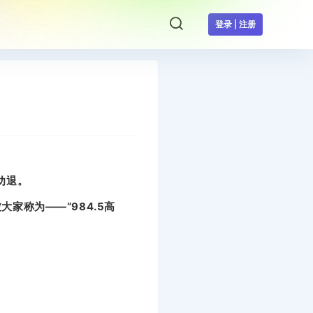
登录 | 注册
劝退。
家称为——“984.5高