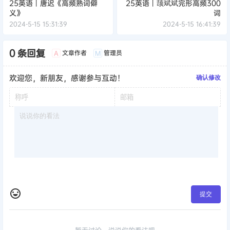
25英语丨唐迟《高频熟词僻
25英语丨颉斌斌完形高频300
义》
词
2024-5-15 15:31:39
2024-5-15 16:41:39
0 条回复
文章作者
管理员
A
M
欢迎您，新朋友，感谢参与互动！
确认修改
提交
暂无讨论，说说你的看法吧