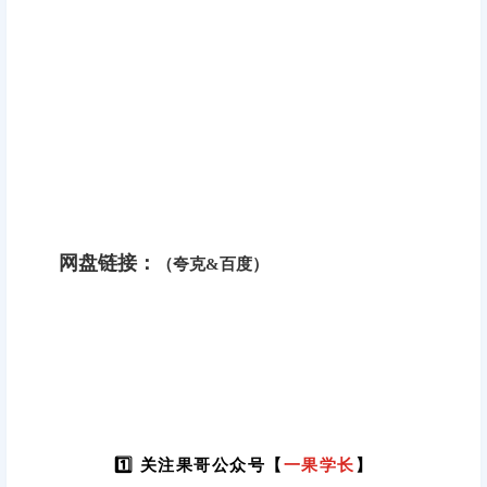
网盘链接：
（夸克&百度）
1️⃣ 关注果哥公众号【
一果学长
】