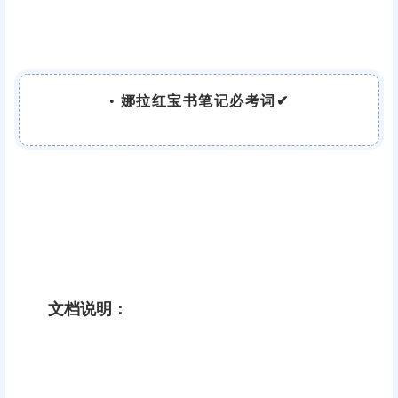
•
娜拉红宝书笔记必考词✔
文档说明：