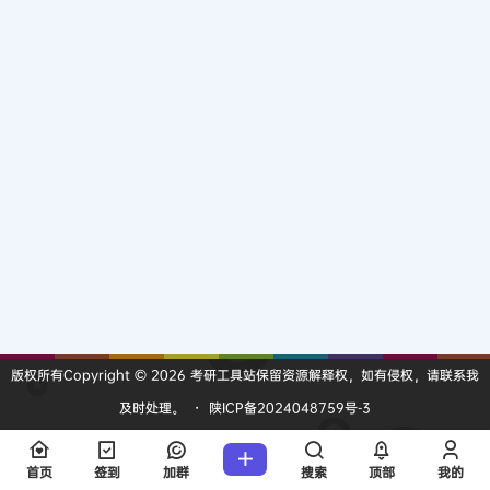
版权所有Copyright © 2026
考研工具站
保留资源解释权，如有侵权，请联系我
及时处理。
・
陕ICP备2024048759号-3
查询 13 次，耗时 0.1125 秒
首页
签到
加群
搜索
顶部
我的