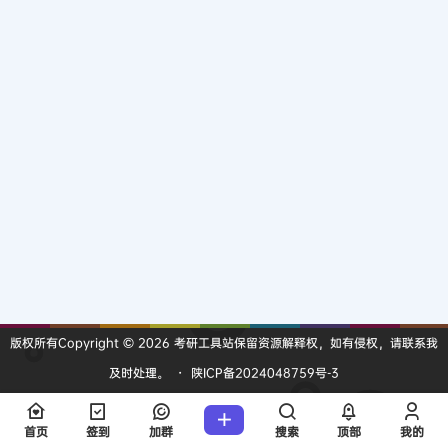
版权所有Copyright © 2026
考研工具站
保留资源解释权，如有侵权，请联系我
及时处理。
・
陕ICP备2024048759号-3
查询 6 次，耗时 0.1086 秒
首页
签到
加群
搜索
顶部
我的