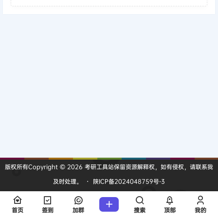
版权所有Copyright © 2026
考研工具站
保留资源解释权，如有侵权，请联系我
及时处理。
・
陕ICP备2024048759号-3
查询 6 次，耗时 0.1052 秒
首页
签到
加群
搜索
顶部
我的