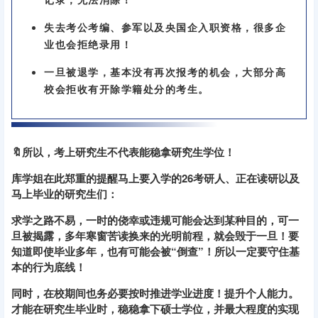
失去考公考编、参军以及央国企入职资格，很多企
业也会拒绝录用！
一旦被退学，基本没有再次报考的机会，大部分高
校会拒收有开除学籍处分的考生。
🔖所以，考上研究生不代表能稳拿研究生学位！
库学姐在此郑重的提醒马上要入学的26考研人、正在读研以及
马上毕业的研究生们：
求学之路不易，一时的侥幸或违规可能会达到某种目的，可一
旦被揭露，多年寒窗苦读换来的光明前程，就会毁于一旦！要
知道即使毕业多年，也有可能会被“倒查”！
所以
一定要
守住基
本的行为底线！
同时，在校期间也
务必
要
按时推进学业进度！
提升个人能力。
才能在研究生毕业时，稳稳拿下硕士学位，并最大程度的实现