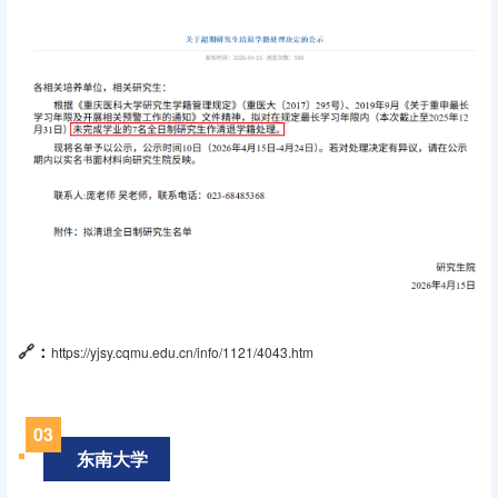
🔗：
https://yjsy.cqmu.edu.cn/info/1121/4043.htm
03
东南大学