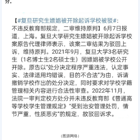
分。
（图源网
络）