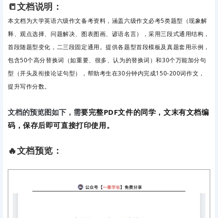
📒文档说明：
本文档为大学英语六级作文备考资料，涵盖六级作文必考5类题型（现象解
释、观点选择、问题解决、图表图画、谚语名言），采用三段式通用结构，
首段随题型变化，二三段固定通用。提供各题型首段模板及真题套用示例，
包含50个高分替换词（如重要、很多、认为的替换词）和30个万能加分句
型（开头及衔接论证句型），帮助考生在30分钟内完成150-200词作文，
提升写作分数。
要完整PDF文件的同学，文末有文档编
文档的预览图如下，需
码，保存后即可直接打印使用。
🔥文档预览：