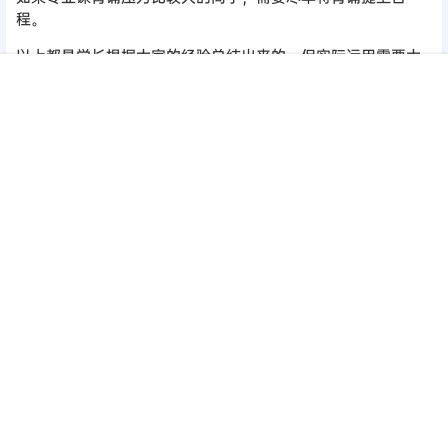
程。
以上都是学长根据大家的经验总结出来的，但实际运用需要大
家自行调整。
首页
签到
加群
搜索
顶部
我的
暑期切勿心焦气躁，保持良好心态，也是上岸的关键。
声明：
本站所有文章，如无特殊说明或标注，均为本站原创发布。
任何个人或组织，在未征得本站同意时，禁止复制、盗用、采集、
发布本站内容到任何网站、书籍等各类媒体平台。如若本站内容侵
犯了原著者的合法权益，可联系我们进行处理。