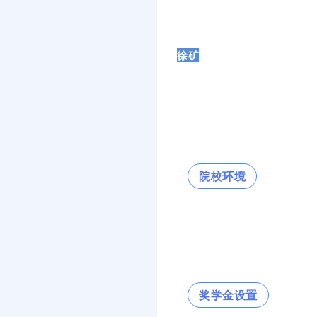
徐矿
院校环境
奖学金设置