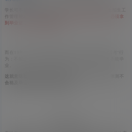
学长可不是危言耸听，教育部在《2023年硕士研究生招生工
作管理规定》中就已经明确：
在
研究生录取入学前，必须拿
到毕业证，否则录取资格无效。
而在19年时，教育部新出规定：取消毕业前补考等“清考”行
为；不能达到《国家学生体质健康标准》合格要求者不能毕
业。
这就意味着大家在毕业时不能挂科、出现学分不够、体测不
合格及毕业论文答辩不通过等问题。
（教育部原文内容）