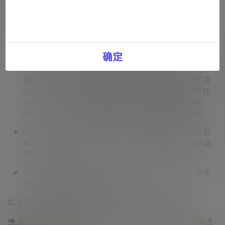
慌张，以下这些建议或许能帮到大家。
到报考的学校官网去查看相关信息，看学校对这块具体
是怎么要求的，每个学校的政策都不一样。有的或许可
以申请保留学籍，也有的可以提交延迟毕业证明等。
确定
不要浪费过多时间在网上寻求答案，可以联系本科辅导
员问下对策。他对本科学校的政策了解的比较多，看看
怎么补救。很有可能会帮到你。但也不要把希望全寄托
在别人身上，自己也要动起来，可以去学校教务处去
问，一个一个问过去总能找到具体负责这个事情的人。
问清楚学校的政策，听说一些学校有考上研究生会提前
给毕业证之类的政策，毕竟学校还是希望大家能顺利读
研的。
公选分的话很多学校都有资格证（比如说驾照）抵换学
分或者发表论文抵换的政策。
以上几点注意事项，应届考生和往届考生各有侧重。
🥑
应届考生主要考虑毕业论文以及考试挂科等问题；往届考