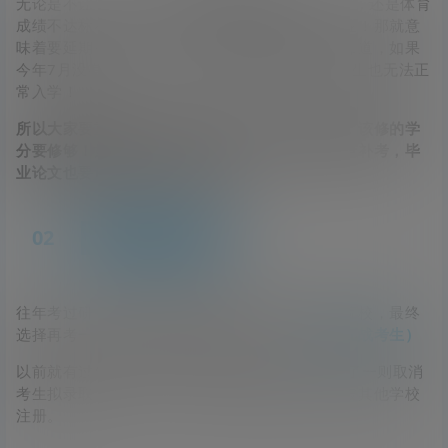
无论是不让毕业前补考（就是咱们熟知的“清考”），还是体育
成绩不达标不让毕业，都是在限制正常时间的毕业！那就意
味着要延期毕业！这不仅仅是多花钱的问题！要知道，如果
今年7月没有毕业（延期），即便是今年考上研究生也无法正
常入学！
所以大家要重视自己的本科成绩，千万不要挂科！该修的学
分要修够！如果不小心挂科，要争取一切机会申请补考，毕
业论文也要认真对待，好好准备！
02
注意学籍问题
往年考过研，但是最后拟录取的不是自己心仪的院校，最终
选择再考一年的同学要小心学籍问题！
（二战或几战考生）
以前就有过先例！西安电子科技大学在21年发布了一则取消
考生拟录取资格的公告，其原因就是该生学籍已被其他学校
注册。