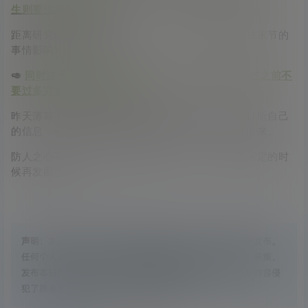
生则要注意学籍问题。
距离研究生大门只差临门一脚，一定不要让这些细枝末节的
事情影响到最终的结果。
🥑
同时注意保护自己的录取信息，最好在公示期没过之前不
要过多宣扬自己上岸的消息。
昨天薄荷学长就已经看到有同学在后台留言说舍友打听自己
的信息，问的很详细，还好自己有所防备，没有说出来。
防人之心不可无，等拿到通知书那一刻，一切尘埃落定的时
候再发圈也不迟！
声明：
本站所有文章，如无特殊说明或标注，均为本站原创发布。
任何个人或组织，在未征得本站同意时，禁止复制、盗用、采集、
发布本站内容到任何网站、书籍等各类媒体平台。如若本站内容侵
犯了原著者的合法权益，可联系我们进行处理。