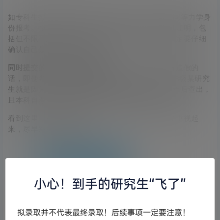
如专科生报考必须在研究生入学前满2年后才能以同等力学身
份报考。拟录取后在入学前也需要提供一系列材料证明，包
括但不限于政审表、体检表等。因此，在报考前一定要仔细
确认自己是否达到报考条件！
同时提交的材料一定要是真实有效。
一旦发现材料造假的
话，即便考上也会被取消学籍！例如海南大学2018级某研究
生就是因为专科毕业不满2年参加考研，在入学半年后查出，
且本科自考毕业证经查系伪造，从而被取消学籍。
看到这里，如果同学们存在以上问题，那么一定要重视起
来，尽早采取补救措施！
04
毕业延期了怎么办
小心！到手的研究生“飞了”
虽然同学们遇到这种事情的概率很小，毕竟都能考上研了，
学习能力肯定不差，成绩也会相当不错。但不怕一万就怕万
拟录取并不代表最终录取！后续事项一定要注意！
一，如果真的是由于某种原因遇到了这些情况，也不要过于