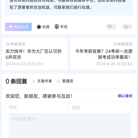
从吉林大学24年的拟录取名单可以看出，
部分专业给超级大
方
，有同学的专业课成绩拿到了150分！
整体来看，哈尔滨工业大学各方面实力比较强劲，报考热度可
能会更高，说为四大“名校之首”也不为过。
⭕
只是各大高校发展侧重点不同，并不能简单比较。
就报考政策来说，四所985大学对于考研人报考都是比较友好
的。
但985高校的报考难度不会低，同学们还是要谨慎选择。
声明：
本站所有文章，如无特殊说明或标注，均为本站原创发布。
任何个人或组织，在未征得本站同意时，禁止复制、盗用、采集、
发布本站内容到任何网站、书籍等各类媒体平台。如若本站内容侵
犯了原著者的合法权益，可联系我们进行处理。