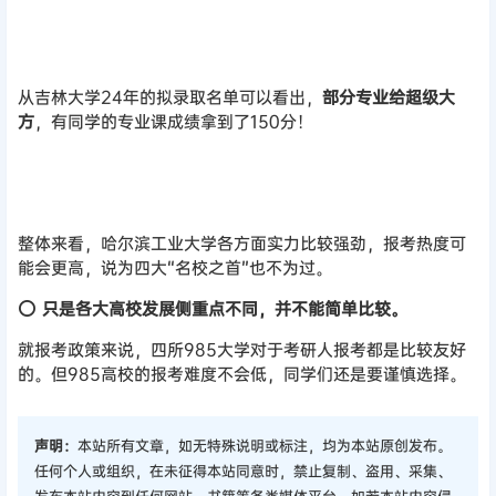
报考友好否？
根据之前报考过的同学反馈，
这四所高校几乎不压分，还保护
一志愿，给分也相对大方，整体的报考风评非常好。
而且哈工大的23年研究生招生宣讲会上表明，
哈工大的生源有
50%来自985/211/双一流，剩下的50%来自双非院校，
由此可
以看出哈工大以实力为主，不歧视本科学历！