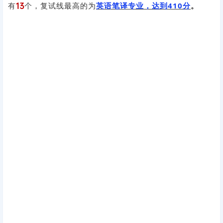
这四所高校的复试分数线整体偏高！基本都在380+。
⭕
哈尔滨工业大学：
哈尔滨工业大学
复试线
超380的专业共
有
13
个
，复试线最高的为
英语笔译专业，达到410分
。