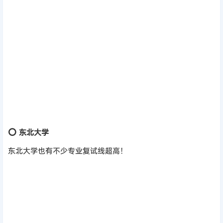
⭕
大连理工大学：
大连理工大学
复试线超380的专业共
12个
，
复试线最高的为
外国语言学及应用语言学（01英语）专业，复试线高达
406分。