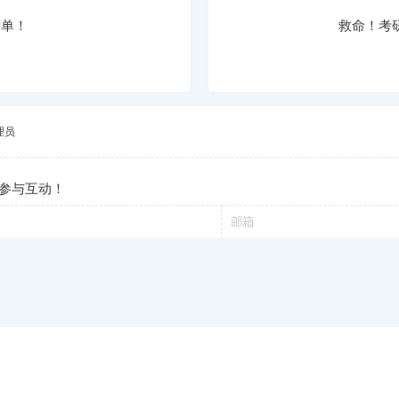
榜单！
救命！考
理员
参与互动！