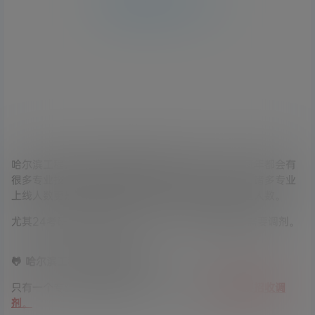
哈尔滨工程大学（211）
哈尔滨工程大学因为自身地理位置不占优势，所以每年都会有
很多专业报考人数不足。国家线、复试线公布之后，诸多专业
上线人数更是达不到差额复试标准，甚至少于拟招生人数。
尤其24考研，薄荷学长看了一下，多院系明确表示需要调剂。
🐸 哈尔滨工程大学烟台研究院
只有一个专业满足差额复试比例，其他专业
全部需要招收调
剂
。