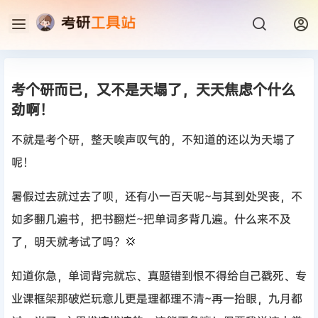
考个研而已，又不是天塌了，天天焦虑个什么
劲啊！
不就是考个研，整天唉声叹气的，不知道的还以为天塌了
呢！
暑假过去就过去了呗，还有小一百天呢~与其到处哭丧，不
如多翻几遍书，把书翻烂~把单词多背几遍。什么来不及
了，明天就考试了吗？💢
知道你急，单词背完就忘、真题错到恨不得给自己戳死、专
业课框架那破烂玩意儿更是理都理不清~再一抬眼，九月都