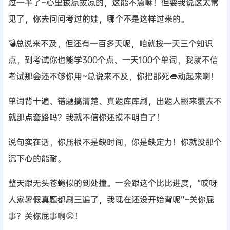
过一半了~心里拔凉拔凉的，这能不急嘛！但要我说这太常
见了，你去问问考过的娃，哪个不是这样过来的。
💣总说来不及，但还有一百多天呢，咱就按一天三个知识
点，到考试你也能学300个点、一天100个单词，我就不信
考试那会还不够你用~总说来不及，你把那死👄动起来啊！
单词背十遍、错题搞清楚、真题库库刷，出题人翻来覆去不
就那点套路吗？我就不信你还摸不明白了！
说句实在话，你压根不是缺时间，你是缺定力！你就没那个
沉下心的能耐。
整天跟无头苍蝇似的到处撞。一会跟这个比比进度，“哎呀
人家暑假真题都刷三遍了，我现在还没开始背呢”~关你屁
事？关你屁事啊😡！