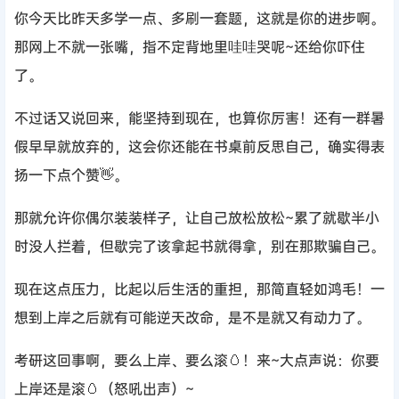
你今天比昨天多学一点、多刷一套题，这就是你的进步啊。
那网上不就一张嘴，指不定背地里哇哇哭呢~还给你吓住
了。
不过话又说回来，能坚持到现在，也算你厉害！还有一群暑
假早早就放弃的，这会你还能在书桌前反思自己，确实得表
扬一下点个赞👋。
那就允许你偶尔装装样子，让自己放松放松~累了就歇半小
时没人拦着，但歇完了该拿起书就得拿，别在那欺骗自己。
现在这点压力，比起以后生活的重担，那简直轻如鸿毛！一
想到上岸之后就有可能逆天改命，是不是就又有动力了。
考研这回事啊，要么上岸、要么滚🥚！来~大点声说：你要
上岸还是滚🥚（怒吼出声）~