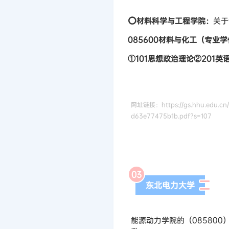
⭕材料科学与工程学院：
关于
085600材料与化工（专
①101思想政治理论②201英
网址链接：https://gs.hhu.edu.cn/_
d63e77475b1b.pdf?s=107
0
3
东北电力大学
能源动力学院的（08580