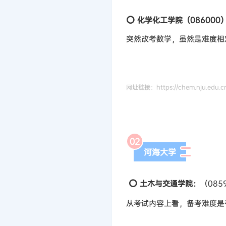
⭕ 化学化工学院（0860
突然改考数学，虽然是难度相
网址链接：https://chem.nju.edu.cn
0
2
河海大学
⭕
土木与交通学院：
（08
从考试内容上看，备考难度是