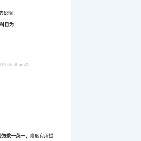
的说明：
试科目为：
1ff-45c8-ae90-
整为数一英一，
难度有所提