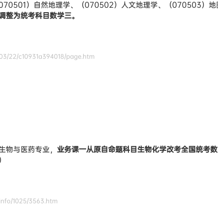
70501）自然地理学、（070502）人文地理学、（070503
调整为统考科目数学三。
/03/22/c10931a394018/page.htm
）生物与医药专业，
业务课一从原自命题科目生物化学
改考全国统考数
）
info/1025/3563.htm