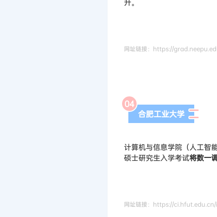
升。
网址链接：https://grad.neepu.edu
0
4
合肥工业大学
计算机与信息学院（人工智能学
硕士研究生入学考试
将数一
网址
链接：https://ci.hfut.edu.cn