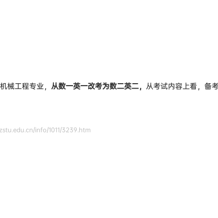
）机械工程专业，
从数一英一改考为数二英二，
从考试内容上看，备
tu.edu.cn/info/1011/3239.htm