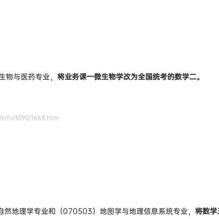
）生物与医药专业，
将业务课一微生物学改为全国统考的数学二。
info/1090/1668.htm
）自然地理学专业和（070503）地图学与地理信息系统专业，
将数学