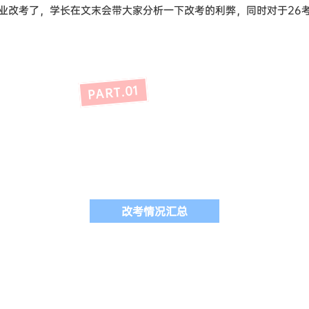
业改考了，学长在文末会带大家分析一下改考的利弊，同时对于26
1
0
PART.
改考情况汇总