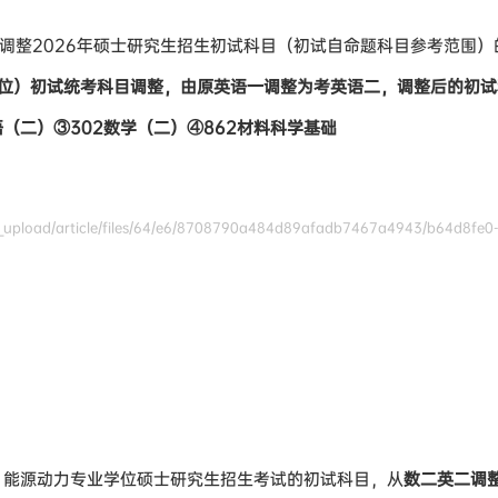
调整2026年硕士研究生招生初试科目（初试自命题科目参考范围）
业学位）初试统考科目调整，由原英语一调整为考英语二，调整后的初
语（二）③302数学（二）④862材料科学基础
upload/article/files/64/e6/8708790a484d89afadb7467a4943/b64d8fe0-f
0）能源动力专业学位硕士研究生招生考试的初试科目，从
数二英二调