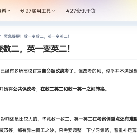
资料
💎27实用工具
🔥27资讯干货
紧急提醒！数一变数二，英一变英二！
变数二，英一变英二！
，已经有多所高校官宣
自命题改统考
了。但改考的风，似乎并不满足
开始将
公共课改考
，
在数二英二和数一英一之间转换。
，影响还是比较大的。毕竟数一数二、英一英二在
考察侧重点还有难
技巧
等，都有异曲同工之妙。只需要调整一下学习策略，着重补足薄