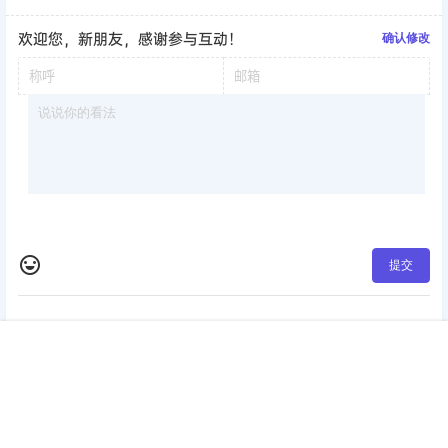
欢迎您，新朋友，感谢参与互动！
确认修改
提交
暂无讨论，说说你的看法吧
首页
签到
加群
搜索
顶部
我的
版权所有Copyright © 2026
考研工具站
保留资源解释权，如有侵权，请联系我