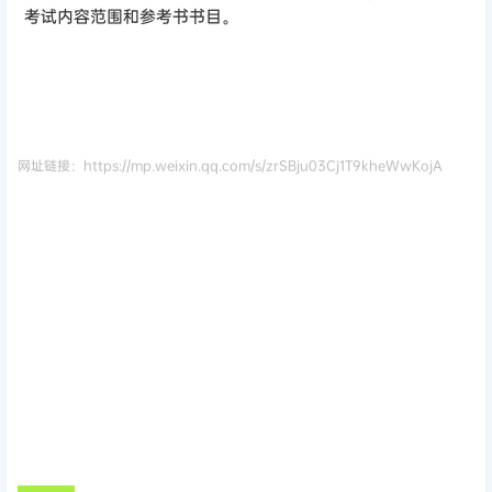
考试内容范围和参考书书目。
网址链接：https://mp.weixin.qq.com/s/zrSBju03Cj1T9kheWwKojA