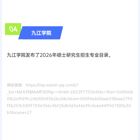
04
九江学院
九江学院发布了2026年硕士研究生招生专业目录。
网址链接：https://mp.weixin.qq.com/s?
__biz=MzA3NjMyMTA0Ng==&mid=2652977056&idx=1&sn=5e16b6b
01b2a1fd19c24bf084f5b2bc0&chksm=850f4a460ee6518bae2793
f5b251b33097836556c5bf28db56fa44a19c4a6e4499d7300a35
b1&scene=27