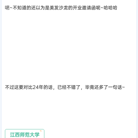
嗯~不知道的还以为是美发沙龙的开业邀请函呢~哈哈哈
不过这要对比24年的话，已经不错了，毕竟还多了一句话~
江西师范大学
“甚至不愿意用一张完整的纸吗小研”
半张纸的录取通知书~对不起真的没憋住哈哈哈~