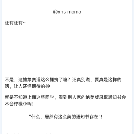
不是，这抽象赛道这么拥挤了嘛？还真别说，要真是这样的
话，让人还怪期待的😂
就是不知道上面这些同学，看到别人家的绝美版录取通知书会
不会柠檬🍋啊！
“什么，居然有这么美的通知书存在”！
🌺 南航烫金——一个字“腔调”！
🌺北师大~“好厚重的历史气息”