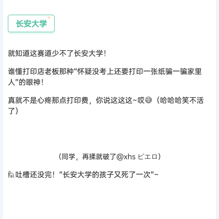
长安大学
就知道这赛道少不了长安大学！
谁懂打印店老板那种“怀疑没考上还要打印一张纸骗一骗家里
人”的眼神！
真就不是心
疼那点打印费，你说这这这~哎😅（哈哈哈笑不活
了）
（同学，再揉就破了@xhs ピエロ）
🙋吐槽还没完！“长安大学的孩子又死了一次”~