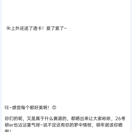
哇~感觉每个都好美啊！😍
你们的呢，又是属于什么赛道的，都晒出来让大家瞅瞅，26考
研er也沾沾喜气呀~说不定还有你的梦中情校，明年就该你晒
啦！
想要一个满是录取通知书的评论区，好运双手接，26考研一战
成硕啦！🎓
声明：
本站所有文章，如无特殊说明或标注，均为本站原创发布。
任何个人或组织，在未征得本站同意时，禁止复制、盗用、采集、
发布本站内容到任何网站、书籍等各类媒体平台。如若本站内容侵
犯了原著者的合法权益，可联系我们进行处理。
海报分享
收藏
举报
0
0