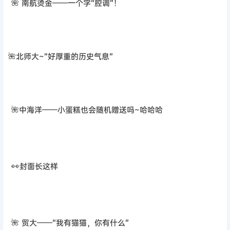
🌺中海洋——小蛋糕也会随机赠送吗~哈哈哈
👀
封面长这样
🌺 贸大
——
“我有猫猫，你有什么”
🌺上外还送了透卡！爱了爱了~