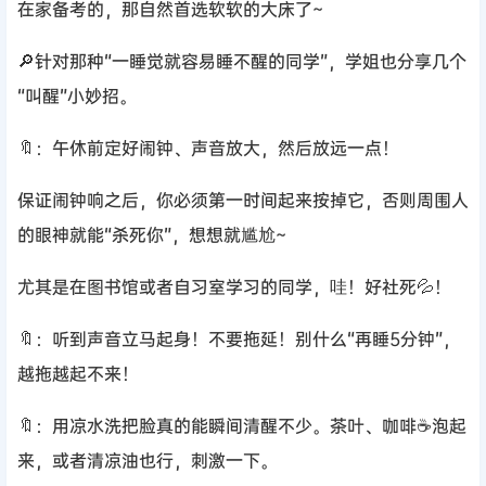
在家备考的，那自然首选软软的大床了~
🔎针对那种“一睡觉就容易睡不醒的同学”，学姐也分享几个
“叫醒”小妙招。
🔖：午休前定好闹钟、声音放大，然后放远一点！
保证闹钟响之后，你必须第一时间起来按掉它，否则周围人
的眼神就能“杀死你”，想想就尴尬~
尤其是在图书馆或者自习室学习的同学，哇！好社死💦！
🔖：听到声音立马起身！不要拖延！别什么“再睡5分钟”，
越拖越起不来！
🔖：用凉水洗把脸真的能瞬间清醒不少。茶叶、咖啡☕泡起
来，或者清凉油也行，刺激一下。