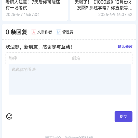
考研人注意！7天后你可能还
天塌了！《1000题》12月份才
有一场考试
发🆘❓ 那还学啥？你直接等我
考完呗❗
2025-6-7 15:57:04
2025-6-9 16:07:32
0 条回复
文章作者
管理员
A
M
欢迎您，新朋友，感谢参与互动！
确认修改
提交