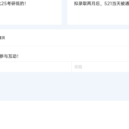
比25考研低的！
拟录取两月后，521当天被
理员
参与互动！