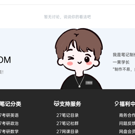
暂无讨论，说说你的看法吧
我是笔记制
OM
一果学长
“制作不易，
硕！
笔记分类
😽支持服务
🎈福利
7考研英语
27笔记目录
商务合
7考研政治
27笔记社群
问题反
7考研数学
27网课目录
网盘会