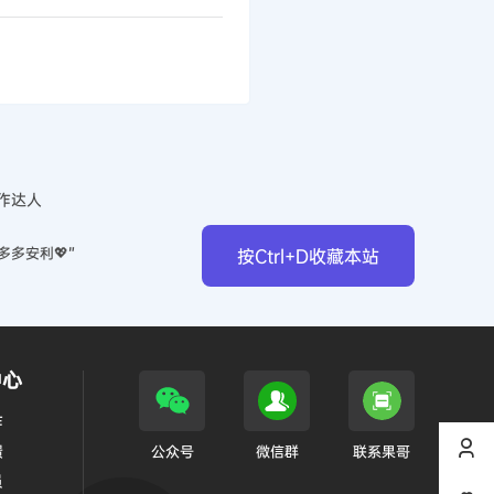
作达人
多多安利💖”
按Ctrl+D收藏本站
中心
作
馈
公众号
微信群
联系果哥
员