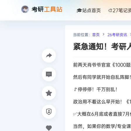
🎓站点首页
🎨27笔记
当前位置：
首页
26考研资讯
紧急通知！考研
前两天肖爷爷官宣《100
然后有同学就开始自乱阵脚！
🚩停停停！千万别乱！
政治用不着这么早开始！《
✅大概在6月底或者直接7
当然，如果你的数学/专业