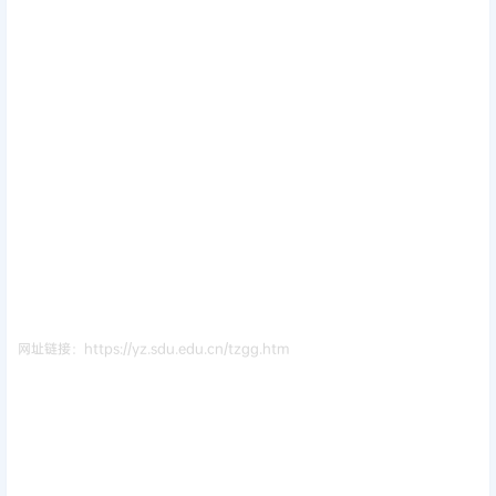
网址链接：https://yz.sdu.edu.cn/tzgg.htm