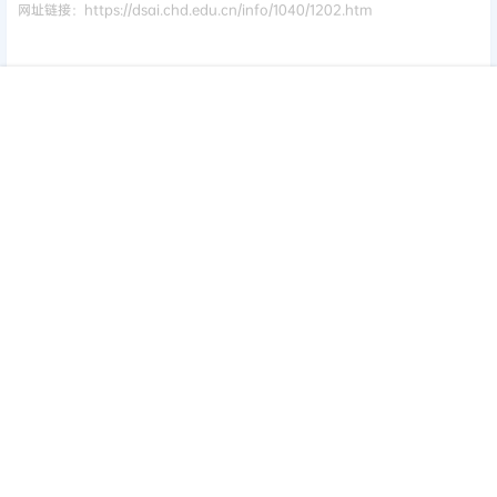
网址链接：https://dsai.chd.edu.cn/info/1040/1202.htm
首页
签到
加群
搜索
顶部
我的
湖南大学
🌴
信息科学与工程学院
关于调整我院计算机科学与技术等专业2026年硕士研究生招生
考试初试科目的通知：
（081200）计算机科学与技术专业和（083900）网络空间
安全专业，考试科目由原来的（866）数据结构调整为全国统
一命题科目（408）计算机学科专业基础。