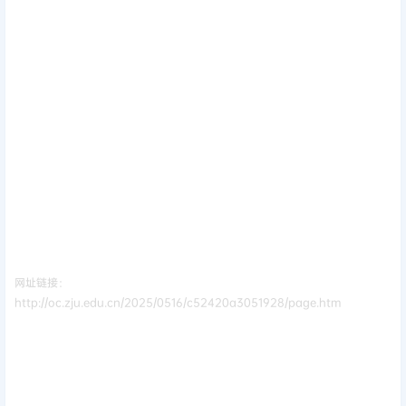
网址链接：
http://oc.zju.edu.cn/2025/0516/c52420a3051928/page.htm