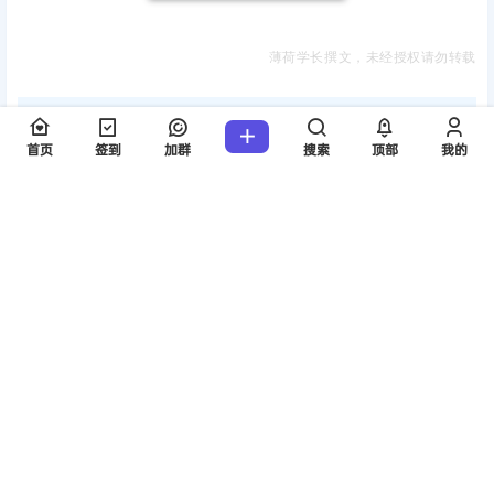
薄荷学长撰文，未经授权请勿转载
声明：
本站所有文章，如无特殊说明或标注，均为本站原创发布。
首页
签到
加群
搜索
顶部
我的
任何个人或组织，在未征得本站同意时，禁止复制、盗用、采集、
发布本站内容到任何网站、书籍等各类媒体平台。如若本站内容侵
犯了原著者的合法权益，可联系我们进行处理。
海报分享
收藏
举报
0
0
26考研资讯
26考研资讯
复试占比90%！第三批复试名
预调剂缺额少该怎么办？调剂
单及细则公布
生必看
2024-3-25 14:02:54
2024-3-29 14:02:33
0 条回复
文章作者
管理员
A
M