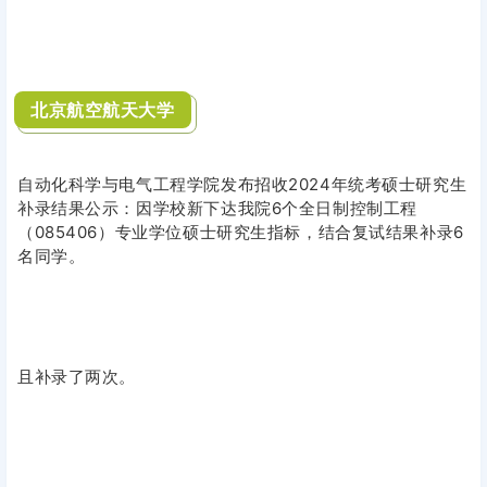
自动化科学与电气工程学院发布招收2024年统考硕士研究生
补录结果公示：因学校新下达我院6个全日制控制工程
（085406）专业学位硕士研究生指标，结合复试结果补录6
名同学。
且补录了两次。
还有山东大学、深圳大学、西南石油大学、西南交通大学以
及长安大学等今年都有补录。
这些院校补录的原因多是因为有考生体检未过或者资格审查
不合格亦或者主动放弃。
不管哪一种原因，对还在等待调剂的同学都是一次难得的机
会。
距离考研调剂系统关闭还有一段时间，随时有可能“好事
花生”！大家注意关注研招网发来的消息。