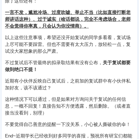
除了这些还有：
一言不发，尴尬冷场、过度吹嘘、举止不当（比如直接打断老
师讲话这种）、过于诚实（啥话都说，完全不考虑场合，老师
不会觉得你率真，只会认为你没情商）。
以上这些注意事项，希望还没开始复试的同学多看看，复试场
上尽可能不要踩雷。但也不需要有太大压力，放轻松一点，复
试没大家想象的那么严肃。
不过复试后不管最终的拟录取结果有没有公布，
关于复试都要
做到绝口不提！
近期有小伙伴反映自己复试后，之前加的复试群中有小伙伴私
加好友，该不该通过？
这种情况下可以通过，但是如果对方询问关于复试的任何信
息，一概不回复！直接告知不方便透露，然后删除。（或者直
接当没看到，别理）
不要觉得自己善意的提醒一下没关系，小心被人撕破你的伞！
End~近期学长已经收到好多同学的喜报，预祝所有研宝们都能