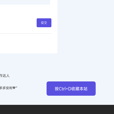
提交
作达人
多多安利💖”
按Ctrl+D收藏本站