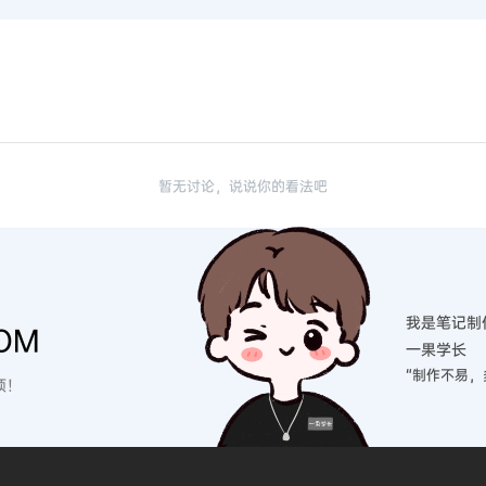
暂无讨论，说说你的看法吧
我是笔记制
OM
一果学长
“制作不易，
硕！