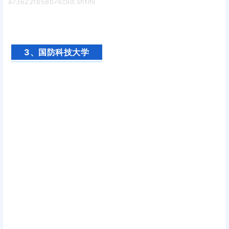
a73622fb58b74c9d.shtml
3、国防科技大学