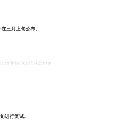
计在三月上旬公布。
.cn/info/1081/5427.htm
下旬进行复试。