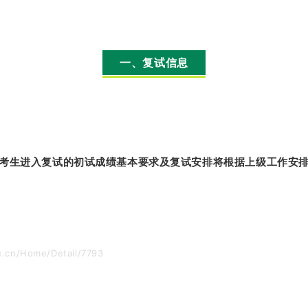
一、复试信息
试考生进入复试的初试成绩基本要求及复试安排将根据上级工作安
cn/Home/Detail/7793