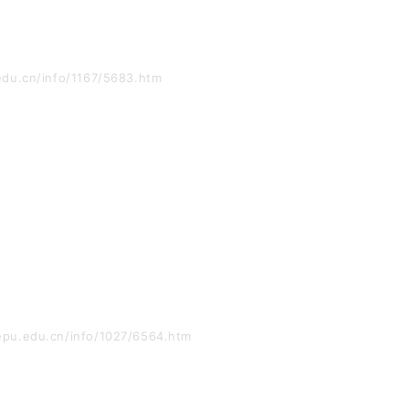
du.cn/info/1167/5683.htm
u.edu.cn/info/1027/6564.htm