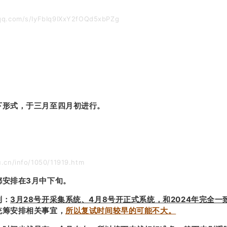
q.com/s/IyFbIq9IXxY2fOQd5xbPZg
下形式，于三月至四月初进行。
cn/info/1050/11919.htm
都安排在3月中下旬。
到：
3月28号开采集系统、4月8号开正式系统，和2024年完全一
统筹安排相关事宜，
所以复试时间较早的可能不大。