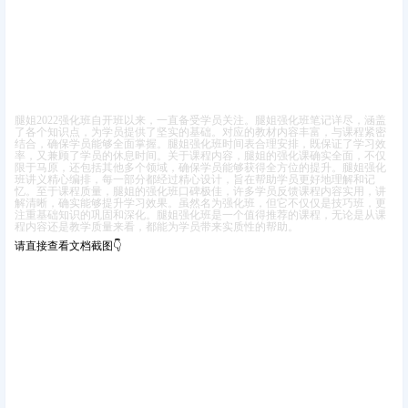
腿姐2022强化班自开班以来，一直备受学员关注。腿姐强化班笔记详尽，涵盖
了各个知识点，为学员提供了坚实的基础。对应的教材内容丰富，与课程紧密
结合，确保学员能够全面掌握。腿姐强化班时间表合理安排，既保证了学习效
率，又兼顾了学员的休息时间。
关于课程内容，腿姐的强化课确实全面，不仅
限于马原，还包括其他多个领域，确保学员能够获得全方位的提升。腿姐强化
班讲义精心编排，每一部分都经过精心设计，旨在帮助学员更好地理解和记
忆。
至于课程质量，腿姐的强化班口碑极佳，许多学员反馈课程内容实用，讲
解清晰，确实能够提升学习效果。虽然名为强化班，但它不仅仅是技巧班，更
注重基础知识的巩固和深化。
腿姐强化班是一个值得推荐的课程，无论是从课
程内容还是教学质量来看，都能为学员带来实质性的帮助。
请直接查看文档截图👇