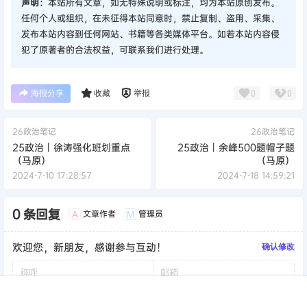
声明：
本站所有文章，如无特殊说明或标注，均为本站原创发布。
任何个人或组织，在未征得本站同意时，禁止复制、盗用、采集、
发布本站内容到任何网站、书籍等各类媒体平台。如若本站内容侵
犯了原著者的合法权益，可联系我们进行处理。
海报分享
收藏
举报
0
0
26政治笔记
26政治笔记
25政治丨徐涛强化班划重点
25政治丨余峰500题帽子题
（马原）
（马原）
2024-7-10 17:28:57
2024-7-18 14:59:21
0 条回复
文章作者
管理员
A
M
欢迎您，新朋友，感谢参与互动！
确认修改
首页
签到
加群
搜索
顶部
我的