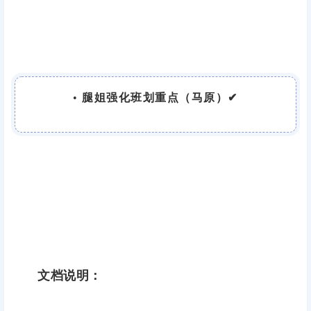
•
腿姐强化班划重点（马原）
✔
文档说明：