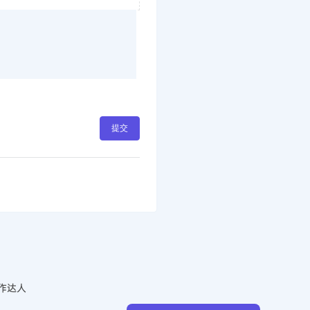
提交
作达人