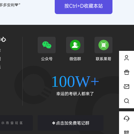
多多安利💖”
按Ctrl+D收藏本站
中心
作
馈
公众号
微信群
联系果哥
员
100W+
幸运的考研人都来了
🍀点击加免费笔记群