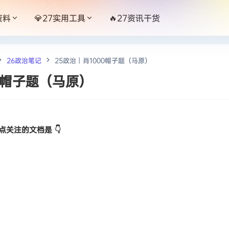
资料
💎27实用工具
🔥27资讯干货
26政治笔记
25政治丨肖1000帽子题（马原）
00帽子题（马原）
关注的文档是 👇