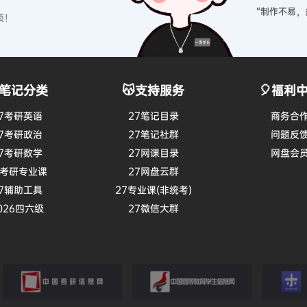
“制作不易，
硕！
笔记分类
😽支持服务
🎈福利
7考研英语
27笔记目录
商务合
7考研政治
27笔记社群
问题反
7考研数学
27网课目录
网盘会
7考研专业课
27网盘云群
7辅助工具
27专业课(非统考)
026四六级
27微信大群