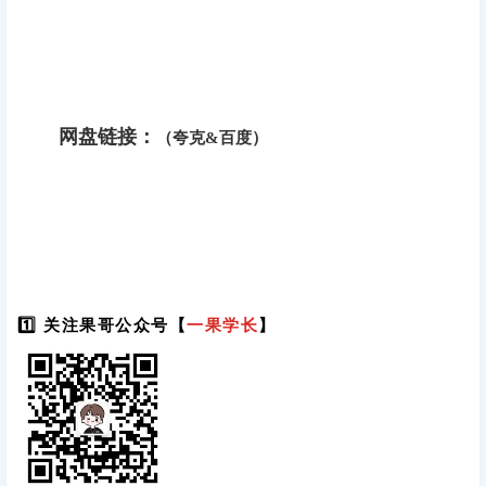
网盘链接：
（夸克&百度）
1️⃣ 关注果哥公众号【
一果学长
】