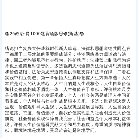
📚
26政治-肖1000题背诵版思修(斯基)
📚
绪论担当复兴大任成就时代新人单选：法律和思想道德共同点在
于都属于上层建筑的重要组成部分；整治网络暴力需道德与法
律，因二者均能规范社会行为、维护秩序；法律禁止制裁行为通
常也是道德反对谴责的。多选强调思想道德为法治提供思想指引
和价值基础，法治为思想道德提供制度支撑和法律保障，二者在
实践中相互促进。第一章领悟人生真谛把握人生方向单选：人的
本质是对人的认识核心，人生目的是人生观核心，人生自我价值
和社会价值构成矛盾统一体，人生价值在于奉献，评价根本尺度
是实践是否符合社会发展规律，个人与社会关系是处理人生问题
着眼点，个人利益与社会利益是根本关系。多选：世界观决定人
生观，价值观引导人生观，人生观巩固发展世界观，人生目的决
定道路、态度、价值选择，自我价值实现是为社会创造更大价值
前提，社会价值实现保障自我完善，社会利益是个人根本利益体
现，评价人生价值需看贡献大小和尽力程度，尊重物质与精神贡
献，顺境逆境是境遇，受磨难奋进是逆境学问。