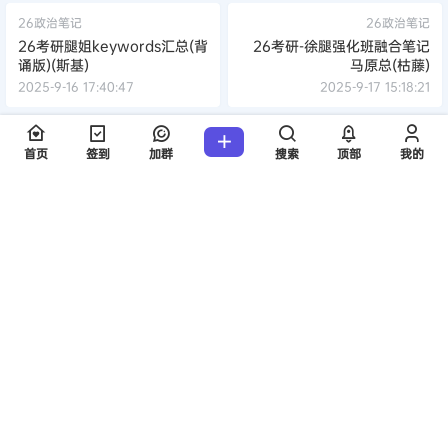
26政治笔记
26政治笔记
26考研腿姐keywords汇总(背
26考研-徐腿强化班融合笔记
诵版)(斯基)
马原总(枯藤)
2025-9-16 17:40:47
2025-9-17 15:18:21
0 条回复
文章作者
管理员
A
M
首页
签到
加群
搜索
顶部
我的
欢迎您，新朋友，感谢参与互动！
确认修改
提交