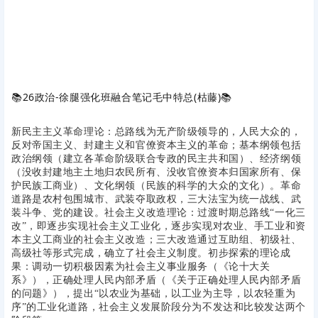
📚
26政治-徐腿强化班融合笔记毛中特总(枯藤)
📚
新民主主义革命理论：总路线为无产阶级领导的，人民大众的，
反对帝国主义、封建主义和官僚资本主义的革命；基本纲领包括
政治纲领（建立各革命阶级联合专政的民主共和国）、经济纲领
（没收封建地主土地归农民所有、没收官僚资本归国家所有、保
护民族工商业）、文化纲领（民族的科学的大众的文化）。革命
道路是农村包围城市、武装夺取政权，三大法宝为统一战线、武
装斗争、党的建设。社会主义改造理论：过渡时期总路线“一化三
改”，即逐步实现社会主义工业化，逐步实现对农业、手工业和资
本主义工商业的社会主义改造；三大改造通过互助组、初级社、
高级社等形式完成，确立了社会主义制度。初步探索的理论成
果：调动一切积极因素为社会主义事业服务（《论十大关
系》），正确处理人民内部矛盾（《关于正确处理人民内部矛盾
的问题》），提出“以农业为基础，以工业为主导，以农轻重为
序”的工业化道路，社会主义发展阶段分为不发达和比较发达两个