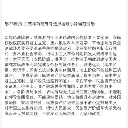
📚
26政治-曲艺考前随身背选择题最小背诵范围
📚
两次论战比较：维新派与守旧派论战内容包括要不要变法、兴民
权设议院实行君主立宪、废八股改科举兴西学；革命派与改良派
论战涉及要不要革命手段推翻清政府、要不要推翻帝制实行共
和、要不要社会革命。旧民主主义革命时期四次大规模革命运
动：太平天国（农民阶级，洪秀全，推翻清王朝建封建制国家，
单纯农民战争无法完成反帝反封建任务）、洋务运动（地主阶
级，奕䜣等，师夷长技以制夷中体西用，地主阶级不能找到正确
道路）、戊戌变法（民族资产阶级维新派，康有为等，资本主义
君主立宪制，温和改良道路行不通）、辛亥革命（民族资产阶级
革命派，孙中山，资产阶级民主共和国，建国方案不能救中
国）。各阶级局限性：农民阶级无法提出完整正确纲领、不能制
止领导集团腐败、不能保持团结；地主阶级具有封建性、对外国
依赖性、管理腐朽性；民族资产阶级维新派不敢否定封建主义、
对帝国主义抱有幻想、惧怕人民群众；民族资产阶级革命派无彻
底反帝反封建纲领、不能发动人民群众、无坚强政党。